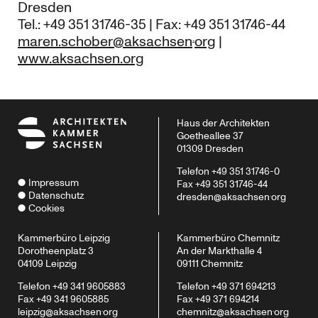
Dresden
Tel.: +49 351 31746-35 | Fax: +49 351 31746-44
.
maren.schober@aksachsen
org
|
www.aksachsen.org
Haus der Architekten
Goetheallee 37
01309 Dresden
Telefon +49 351 31746-0
Impressum
Fax +49 351 31746-44
.
Datenschutz
dresden@aksachsen
org
Cookies
Kammerbüro Leipzig
Kammerbüro Chemnitz
Dorotheenplatz 3
An der Markthalle 4
04109 Leipzig
09111 Chemnitz
Telefon +49 341 9605883
Telefon +49 371 694213
Fax +49 341 9605885‬
Fax +49 371 694214‬
.
.
leipzig@aksachsen
org
chemnitz@aksachsen
org