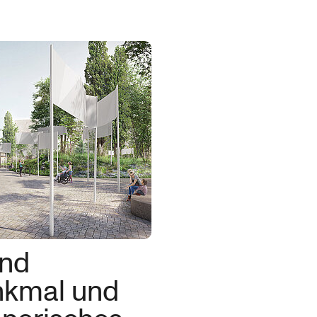
und
nkmal und