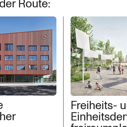
der Route:
e
Freiheits- 
her
Einheitsde