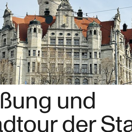
̈ßung und
dtour der St