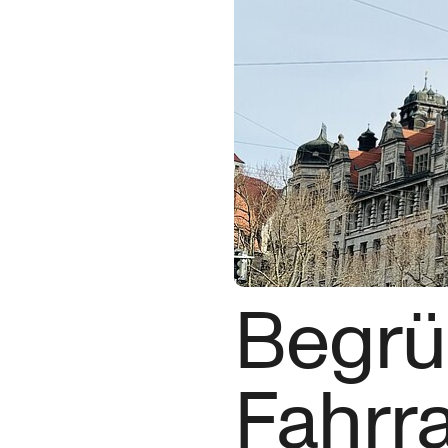
Begru
Fahrra