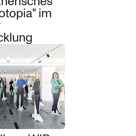
anerisches
otopia" im
r
cklung