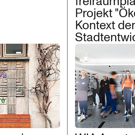
freiraumpl
Projekt "Ök
Kontext de
Stadtentwi