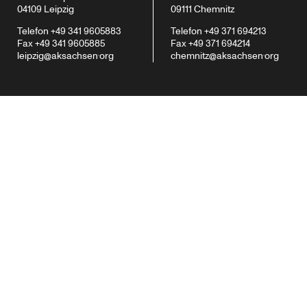
04109 Leipzig
09111 Chemnitz
Telefon +49 341 9605883
Telefon +49 371 694213
Fax +49 341 9605885‬
Fax +49 371 694214‬
.
.
leipzig@aksachsen
org
chemnitz@aksachsen
org