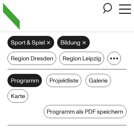
Zum Hauptinhalt springen
Cookie-Einstellungen
Filter by Categories
Sport & Spiel
Bildung
Region Dresden
Region Leipzig
Sortieroptionen
Programm
Projektliste
Galerie
Karte
Programm als PDF speichern