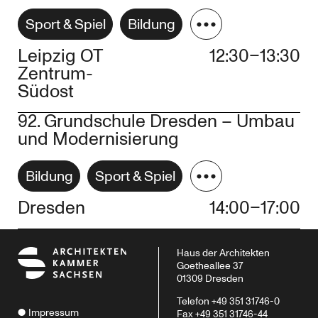
Sport & Spiel
Bildung
Leipzig OT
12:30–13:30
Zentrum-
Südost
92. Grundschule Dresden – Umbau
und Modernisierung
Bildung
Sport & Spiel
Dresden
14:00–17:00
Haus der Architekten
Goetheallee 37
01309 Dresden
Telefon +49 351 31746-0
Impressum
Fax +49 351 31746-44